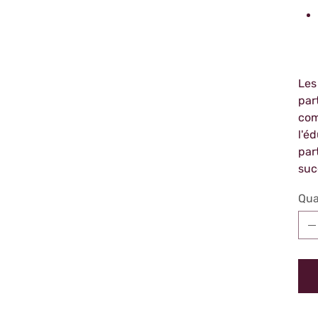
Les
par
com
l'é
par
suc
Qua