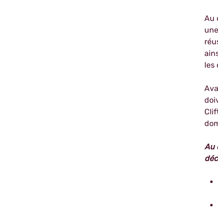
Au 
une
réu
ain
les
Ava
doi
Cli
dom
Au 
déc