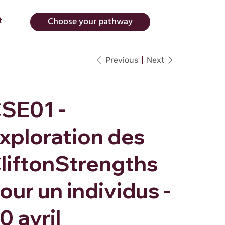
Choose your pathway
t
Previous
Next
SE01 -
xploration des
liftonStrengths
our un individus -
0 avril