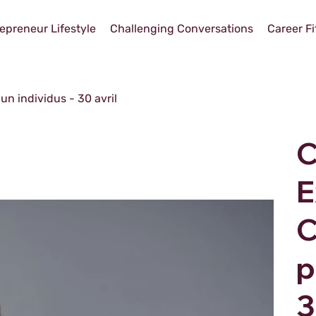
epreneur Lifestyle
Challenging Conversations
Career Fi
un individus - 30 avril
C
E
C
p
3