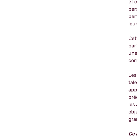
et 
per
per
leur
Cet
par
une
com
Les
tal
app
pré
les
obj
gra
Ce 